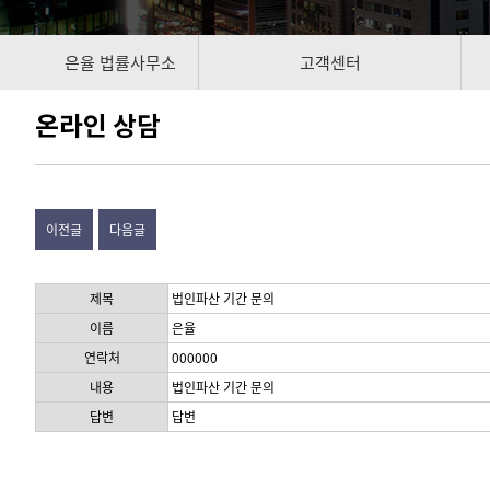
은율 법률사무소
고객센터
온라인 상담
이전글
다음글
제목
법인파산 기간 문의
이름
은율
연락처
000000
내용
법인파산 기간 문의
답변
답변