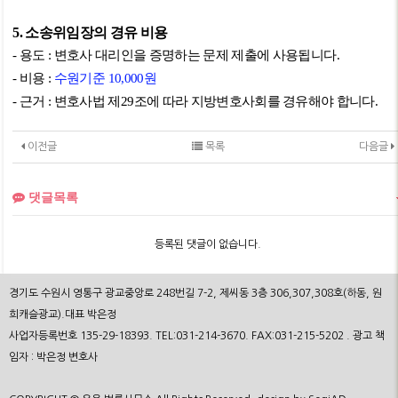
5.
소송위임장의 경유 비용
-
용도
:
변호사 대리인을 증명하는 문제 제출에 사용됩니다
.
-
비용
:
수원기준
10,000
원
-
근거
:
변호사법 제
29
조에 따라 지방변호사회를 경유해야 합니다
.
이전글
목록
다음글
댓글목록
등록된 댓글이 없습니다.
경기도 수원시 영통구 광교중앙로 248번길 7-2, 제씨동 3층 306,307,308호(하동, 원
희캐슬광교).대표 박은정
사업자등록번호 135-29-18393. TEL:031-214-3670. FAX:031-215-5202 . 광고 책
임자 : 박은정 변호사