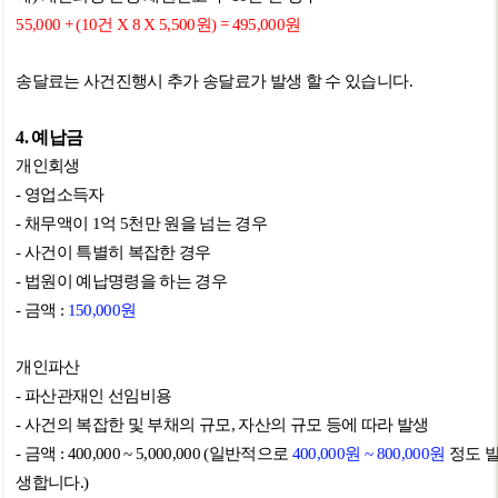
55,000 + (10
건
X 8 X 5,500
원
) = 495,000
원
송달료는 사건진행시 추가 송달료가 발생 할 수 있습니다
.
4.
예납금
개인회생
-
영업소득자
-
채무액이
1
억
5
천만 원을 넘는 경우
-
사건이 특별히 복잡한 경우
-
법원이 예납명령을 하는 경우
-
금액
:
150,000
원
개인파산
-
파산관재인 선임비용
-
사건의 복잡한 및 부채의 규모
,
자산의 규모 등에 따라 발생
-
금액
: 400,000 ~ 5,000,000 (
일반적으로
400,000
원
~ 800,000
원
정도 
생합니다
.)