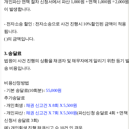
개인파산 면책 절차 신청서에서 파산
1,000
원
+
면책
1,000
원
= 2,000
원
이 발생합니다
.
-
전자소송 할인
:
전자소송으로 사건 진행시
10%
할인된 금액이 적용
됩니다
.
( )
의 금액입니다
.
3.
송달료
법원이 사건 진행의 상황을 채권자 및 채무자에게 알리기 위한 등기 
송 비용입니다
.
비용산정방법
-
기본 송달료
(10
회분
) :
55,000
원
추가송달료
-
개인회생
:
채권 신고건
X 8
회
X 5,500
원
-
개인파산
:
채권 신고건
X 7
회
X 5,500
원
(
파산신청 송달료
4
회
+
면책
신청서 송달료
3
회
)
예
)
개인회생 진행 채권신고 수
10
건 인 경우