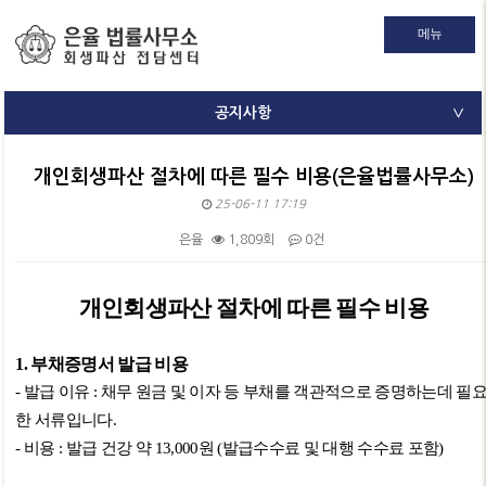
메뉴
공지사항
∨
개인회생파산 절차에 따른 필수 비용(은율법률사무소)
25-06-11 17:19
은율
1,809회
0건
본문
개인회생파산 절차에 따른 필수 비용
1.
부채증명서 발급 비용
-
발급 이유
:
채무 원금 및 이자 등 부채를 객관적으로 증명하는데 필
한 서류입니다
.
-
비용
:
발급 건강 약
13,000
원
(
발급수수료 및 대행 수수료 포함
)