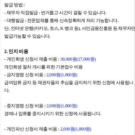
발급 방법
:
-
채무자 직접발급
:
번거롭고 시간이 걸릴 수 있습니다
.
-
대행발급
:
전문업체를 통해 신속정확하게 처리 가능합니다
.
단
,
인터넷 은행
(
카카오
,
토스
, K
뱅크 등
),
서민금융진흥원 등 채무자
발급가능할 수 있습니다
.
2.
인지 비용
-
개인회생 신청서 제출 비용
:
30,000
원
(27,000
원
)
개인회생 절차 개시를 위한 기본접수 비용
-
금지명령 신청 비용
:
2,000
원
(1,800
원
)
급여압류 금지 등 채권자들의 추심을 금지하기 위한 신청에 사용됩니
다
.
-
중지명령 신청 비용
:
2,000
원
(1,800
원
)
경매나 압류를 중지시키기 위한 신청에 사용됩니다
.
-
개인파산 신청서 제출 비용
:
2,000
원
(1,800
원
)