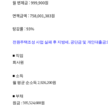
월 변제금 : 999,900원
면책금액 : 758,001,383원
탕감률 : 93%
전원
주택조성 사업 실패 후 지방세
,
공단금 및 개인대출금
■
직업
회사원
■
소득
월 평균 순소득
2,926,200
원
■
부채
원금
: 595,524,688
원