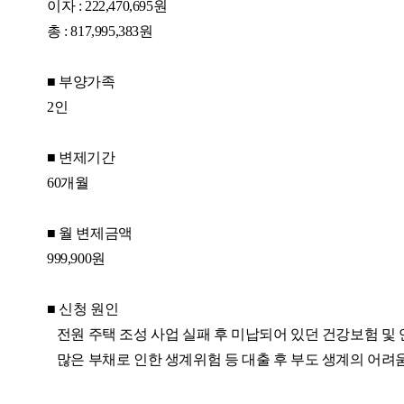
이자
: 222,470,695
원
총
: 817,995,383
원
■
부양가족
2
인
■
변제기간
60
개월
■
월 변제금액
999,900
원
■
신청 원인
전원 주택 조성 사업 실패 후 미납되어 있던 건강보험 및 
많은 부채로 인한 생계위험 등 대출 후 부도 생계의 어려