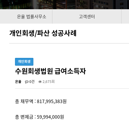
은율 법률사무소
고객센터
개인회생/파산 성공사례
개인회생
수원회생법원 급여소득자
0건
2,675회
은율
총 채무액 : 817,995,383원
총 변제금 : 59,994,000원