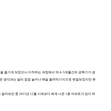
장을 옮기게 되었으나 이직하는 과정에서 약
4~5
개월간의 공백기가 생
은 생각과는 달리 점점 늘어나 매달 돌려막기식으로 변질되었지만 본
 알아보던 중
2013
년
12
월 시세보다 싸게 나온
1
층 아파트가 있다 하