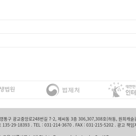
통구 광교중앙로248번길 7-2, 제씨동 3층 306,307,308호(하동, 원희캐슬
-29-18393 . TEL : 031-214-3670 . FAX : 031-215-5202 . 광고 