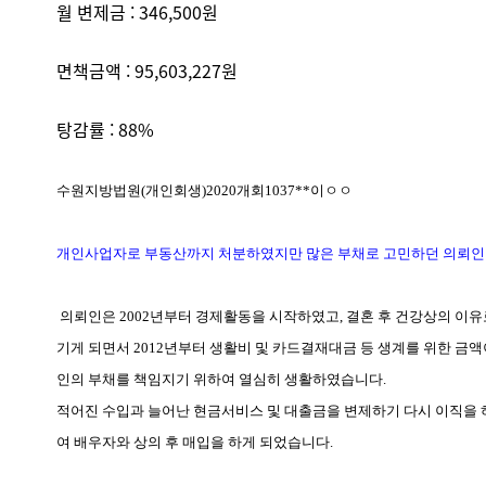
월 변제금 : 346,500원
면책금액 : 95,603,227원
탕감률 : 88%
수원지방법원
(
개인회생
)2020
개회
1037**
이
ㅇㅇ
개인사업자로 부동산까지 처분하였지만 많은 부채로 고민하던 의뢰인
의뢰인은
2002
년부터 경제활동을 시작하였고
,
결혼 후 건강상의 이유
기게 되면서
2012
년부터 생활비 및 카드결재대금 등 생계를 위한 금
인의 부채를 책임지기 위하여 열심히 생활하였습니다
.
적어진 수입과 늘어난 현금서비스 및 대출금을 변제하기 다시 이직을
여 배우자와 상의 후 매입을 하게 되었습니다
.